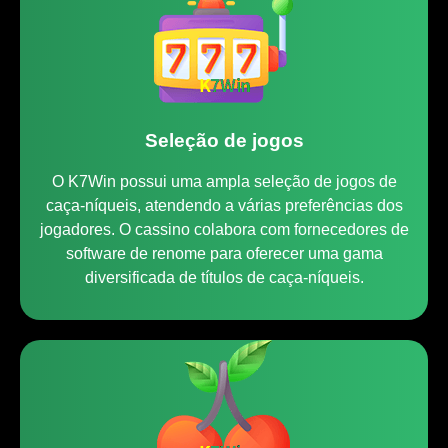
Seleção de jogos
O K7Win possui uma ampla seleção de jogos de
caça-níqueis, atendendo a várias preferências dos
jogadores. O cassino colabora com fornecedores de
software de renome para oferecer uma gama
diversificada de títulos de caça-níqueis.