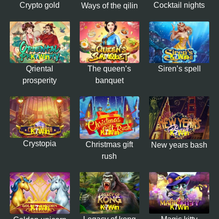
Crypto gold
Cocktail nights
Ways of the qilin
The queen’s
Siren’s spell
Qriental
banquet
prosperity
Crystopia
Christmas gift
New years bash
rush