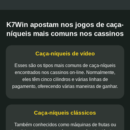
K7Win apostam nos jogos de caça-
níqueis mais comuns nos cassinos
Caça-níqueis de vídeo
Esses são os tipos mais comuns de caça-níqueis
encontrados nos cassinos on-line. Normalmente,
eles têm cinco cilindros e várias linhas de
pagamento, oferecendo várias maneiras de ganhar.
Caça-níqueis clássicos
Também conhecidos como máquinas de frutas ou