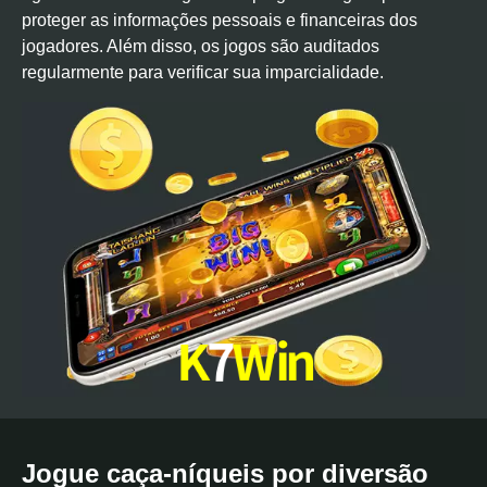
proteger as informações pessoais e financeiras dos
jogadores. Além disso, os jogos são auditados
regularmente para verificar sua imparcialidade.
Jogue caça-níqueis por diversão