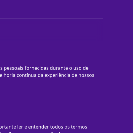
s pessoais fornecidas durante o uso de
elhoria contínua da experiência de nossos
rtante ler e entender todos os termos