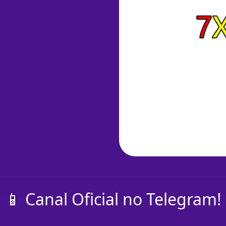
📱 Canal Oficial no Telegram!