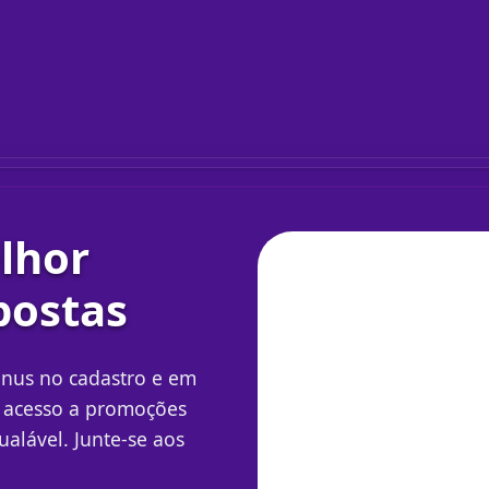
lhor
postas
nus no cadastro e em
 acesso a promoções
ualável. Junte-se aos