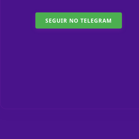
SEGUIR NO TELEGRAM