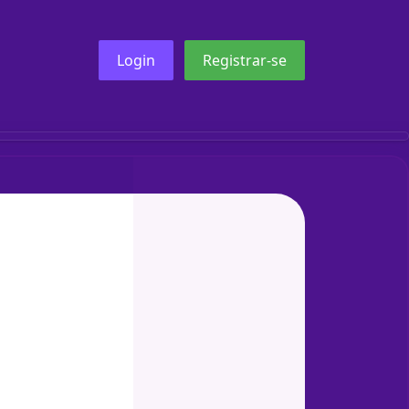
Login
Registrar-se