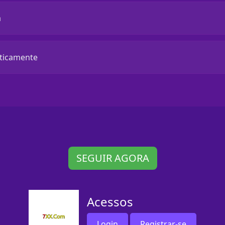
a
aticamente
SEGUIR AGORA
Acessos
Login
Registrar-se