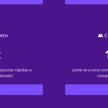
reto
👥 
t
espostas rápidas e
Junte-se a uma com
lizado!
compa
e