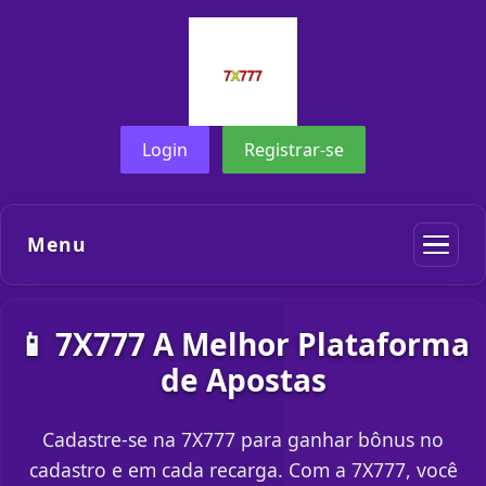
Login
Registrar-se
Menu
📱 7X777 A Melhor Plataforma
de Apostas
Cadastre-se na 7X777 para ganhar bônus no
cadastro e em cada recarga. Com a 7X777, você