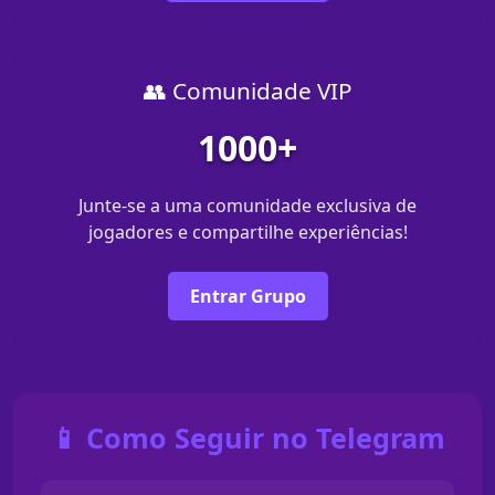
👥 Comunidade VIP
1000+
Junte-se a uma comunidade exclusiva de
jogadores e compartilhe experiências!
Entrar Grupo
📱 Como Seguir no Telegram