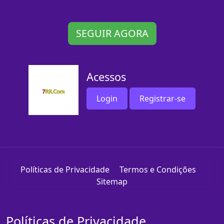
SEGUIR AGORA
Acessos
Login
Registrar-se
Políticas de Privacidade
Termos e Condições
Sitemap
Políticas de Privacidade