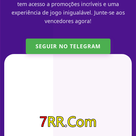
tem acesso a promoções incríveis e uma
experiência de jogo inigualável. Junte-se aos
vencedores agora!
SEGUIR NO TELEGRAM