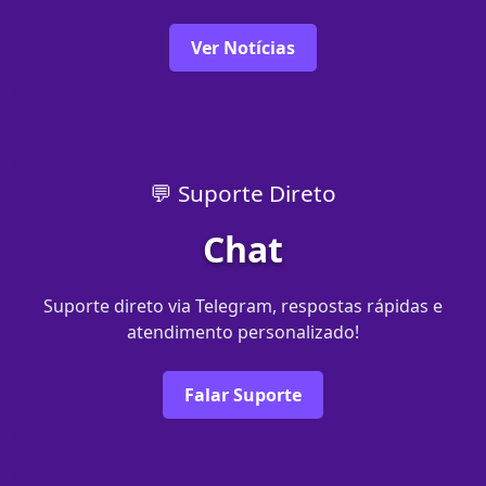
Ver Notícias
💬 Suporte Direto
Chat
Suporte direto via Telegram, respostas rápidas e
atendimento personalizado!
Falar Suporte