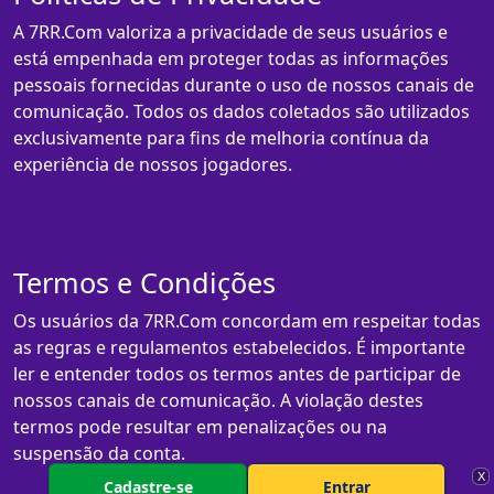
A 7RR.Com valoriza a privacidade de seus usuários e
está empenhada em proteger todas as informações
pessoais fornecidas durante o uso de nossos canais de
comunicação. Todos os dados coletados são utilizados
exclusivamente para fins de melhoria contínua da
experiência de nossos jogadores.
Termos e Condições
Os usuários da 7RR.Com concordam em respeitar todas
as regras e regulamentos estabelecidos. É importante
ler e entender todos os termos antes de participar de
nossos canais de comunicação. A violação destes
termos pode resultar em penalizações ou na
suspensão da conta.
X
Cadastre-se
Entrar