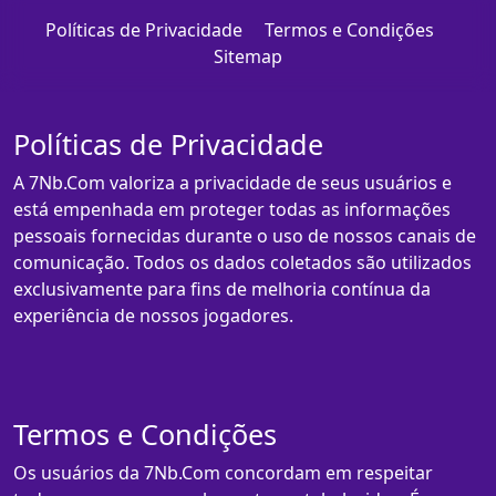
Políticas de Privacidade
Termos e Condições
Sitemap
Políticas de Privacidade
A 7Nb.Com valoriza a privacidade de seus usuários e
está empenhada em proteger todas as informações
pessoais fornecidas durante o uso de nossos canais de
comunicação. Todos os dados coletados são utilizados
exclusivamente para fins de melhoria contínua da
experiência de nossos jogadores.
Termos e Condições
Os usuários da 7Nb.Com concordam em respeitar