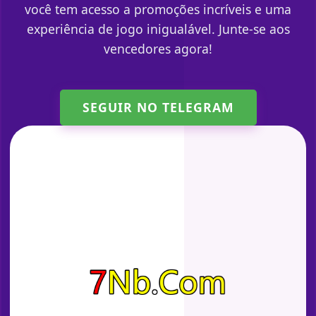
você tem acesso a promoções incríveis e uma
experiência de jogo inigualável. Junte-se aos
vencedores agora!
SEGUIR NO TELEGRAM