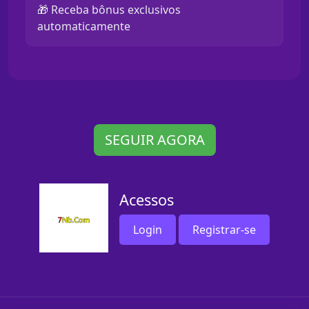
🎁 Receba bônus exclusivos
automaticamente
SEGUIR AGORA
Acessos
Login
Registrar-se