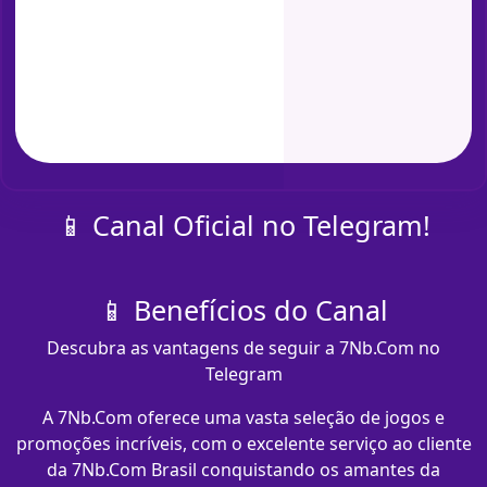
📱 Canal Oficial no Telegram!
📱 Benefícios do Canal
Descubra as vantagens de seguir a 7Nb.Com no
Telegram
A 7Nb.Com oferece uma vasta seleção de jogos e
promoções incríveis, com o excelente serviço ao cliente
da 7Nb.Com Brasil conquistando os amantes da