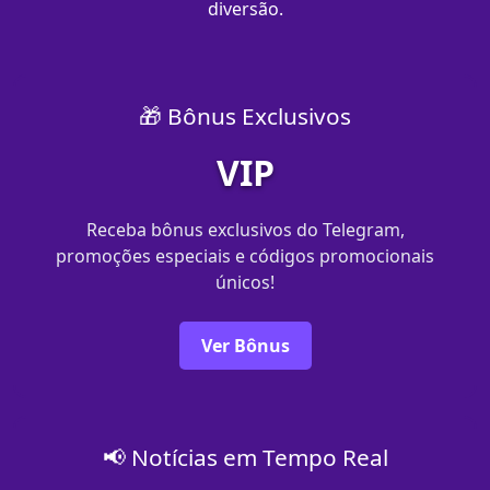
diversão.
🎁 Bônus Exclusivos
VIP
Receba bônus exclusivos do Telegram,
promoções especiais e códigos promocionais
únicos!
Ver Bônus
📢 Notícias em Tempo Real