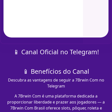
📱 Canal Oficial no Telegram!
📱 Benefícios do Canal
Descubra as vantagens de seguir a 7Brwin Com no
Telegram
A 7Brwin Com é uma plataforma dedicada a
proporcionar liberdade e prazer aos jogadores — a
7Brwin Com Brasil oferece slots, pôquer, roleta e