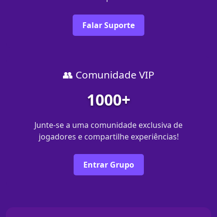
Falar Suporte
👥 Comunidade VIP
1000+
Junte-se a uma comunidade exclusiva de
jogadores e compartilhe experiências!
Entrar Grupo