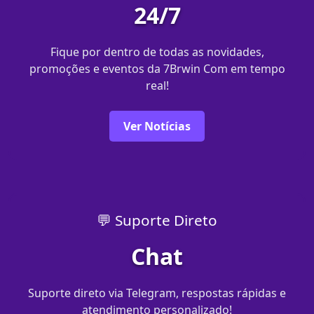
24/7
Fique por dentro de todas as novidades,
promoções e eventos da 7Brwin Com em tempo
real!
Ver Notícias
💬 Suporte Direto
Chat
Suporte direto via Telegram, respostas rápidas e
atendimento personalizado!