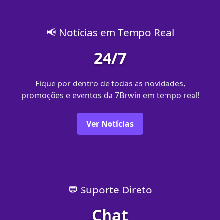
📢 Notícias em Tempo Real
24/7
Fique por dentro de todas as novidades,
promoções e eventos da 7Brwin em tempo real!
Ver Notícias
💬 Suporte Direto
Chat