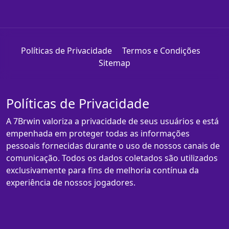
Políticas de Privacidade
Termos e Condições
Sitemap
Políticas de Privacidade
A 7Brwin valoriza a privacidade de seus usuários e está
empenhada em proteger todas as informações
pessoais fornecidas durante o uso de nossos canais de
comunicação. Todos os dados coletados são utilizados
exclusivamente para fins de melhoria contínua da
experiência de nossos jogadores.