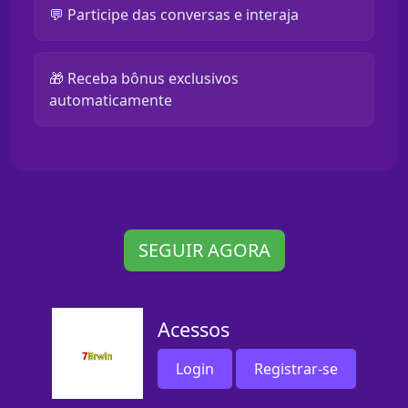
💬 Participe das conversas e interaja
🎁 Receba bônus exclusivos
automaticamente
SEGUIR AGORA
Acessos
Login
Registrar-se