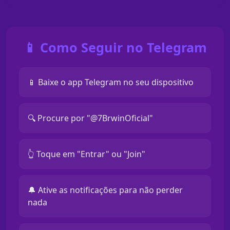
📱 Como Seguir no Telegram
📱 Baixe o app Telegram no seu dispositivo
🔍 Procure por "@7BrwinOficial"
👆 Toque em "Entrar" ou "Join"
🔔 Ative as notificações para não perder
nada