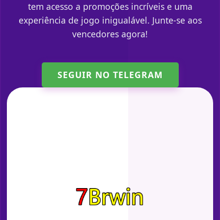
tem acesso a promoções incríveis e uma
experiência de jogo inigualável. Junte-se aos
vencedores agora!
SEGUIR NO TELEGRAM