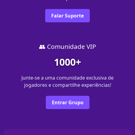
Falar Suporte
👥 Comunidade VIP
1000+
Junte-se a uma comunidade exclusiva de
jogadores e compartilhe experiências!
Entrar Grupo