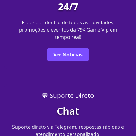
24/7
Fique por dentro de todas as novidades,
promoções e eventos da 79X Game Vip em
tempo real!
Ver Notícias
💬 Suporte Direto
Chat
Suporte direto via Telegram, respostas rápidas e
atendimento personalizado!