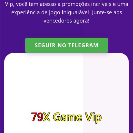
Vip, você tem acesso a promoções incríveis e uma
experiência de jogo inigualável. Junte-se aos
vencedores agora!
SEGUIR NO TELEGRAM