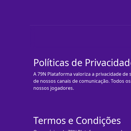
Políticas de Privacida
A 79N Plataforma valoriza a privacidade de
de nossos canais de comunicação. Todos os 
nossos jogadores.
Termos e Condições