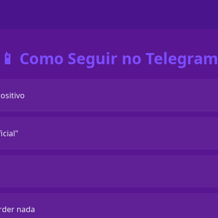
📱 Como Seguir no Telegram
ositivo
cial"
erder nada