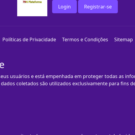
Login
Registrar-se
Políticas de Privacidade
Termos e Condições
Sitemap
de
 seus usuários e está empenhada em proteger todas as inf
dados coletados são utilizados exclusivamente para fins d