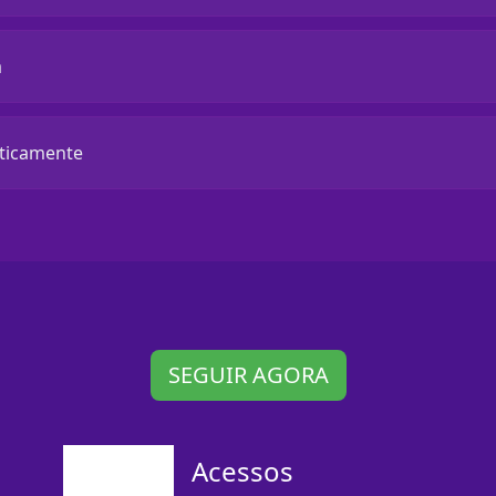
a
aticamente
SEGUIR AGORA
Acessos