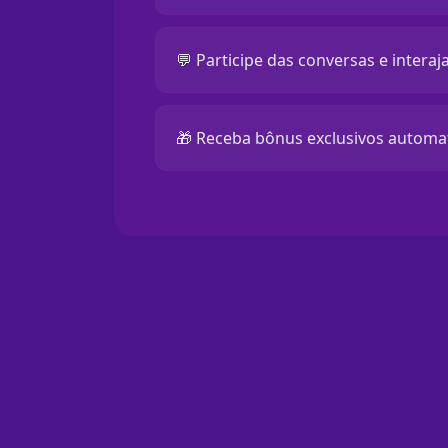
💬 Participe das conversas e interaj
🎁 Receba bônus exclusivos autom