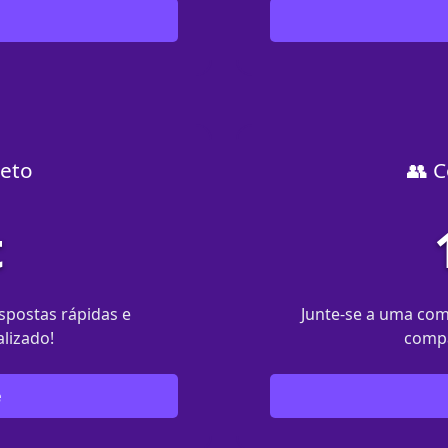
reto
👥 
t
espostas rápidas e
Junte-se a uma com
lizado!
compa
e