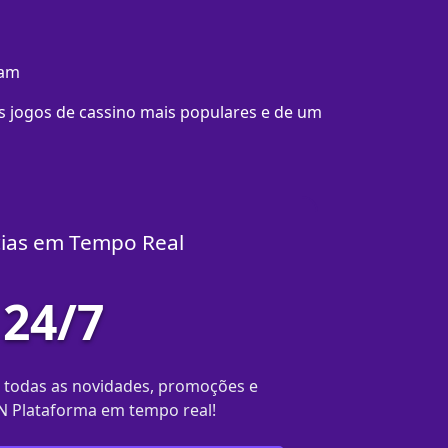
ram
s jogos de cassino mais populares e de um
cias em Tempo Real
24/7
e todas as novidades, promoções e
N Plataforma em tempo real!