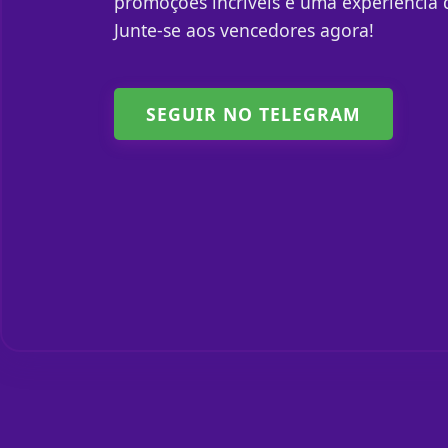
promoções incríveis e uma experiência d
Junte-se aos vencedores agora!
SEGUIR NO TELEGRAM