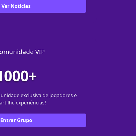
Ver Notícias
Comunidade VIP
1000+
unidade exclusiva de jogadores e
rtilhe experiências!
Entrar Grupo