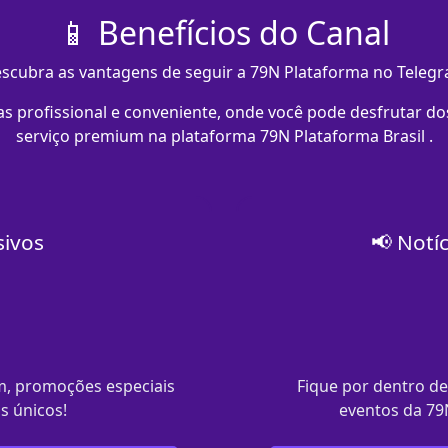
📱 Benefícios do Canal
scubra as vantagens de seguir a 79N Plataforma no Teleg
s profissional e conveniente, onde você pode desfrutar do
serviço premium na plataforma 79N Plataforma Brasil .
sivos
📢 Notí
m, promoções especiais
Fique por dentro d
s únicos!
eventos da 79