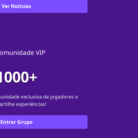
Ver Notícias
Comunidade VIP
1000+
unidade exclusiva de jogadores e
rtilhe experiências!
Entrar Grupo