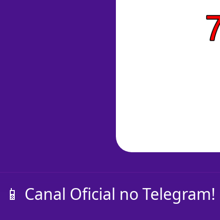
📱 Canal Oficial no Telegram!