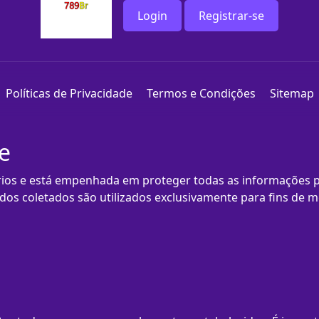
Login
Registrar-se
Políticas de Privacidade
Termos e Condições
Sitemap
de
ários e está empenhada em proteger todas as informações 
os coletados são utilizados exclusivamente para fins de m