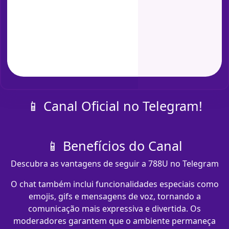
📱 Canal Oficial no Telegram!
📱 Benefícios do Canal
Descubra as vantagens de seguir a 788U no Telegram
O chat também inclui funcionalidades especiais como
emojis, gifs e mensagens de voz, tornando a
comunicação mais expressiva e divertida. Os
moderadores garantem que o ambiente permaneça