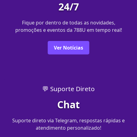
24/7
Fique por dentro de todas as novidades,
promoções e eventos da 788U em tempo real!
Ver Notícias
💬 Suporte Direto
Chat
Suporte direto via Telegram, respostas rápidas e
atendimento personalizado!