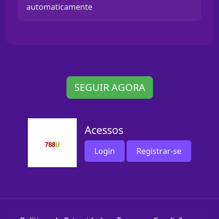
automaticamente
SEGUIR AGORA
Acessos
Login
Registrar-se