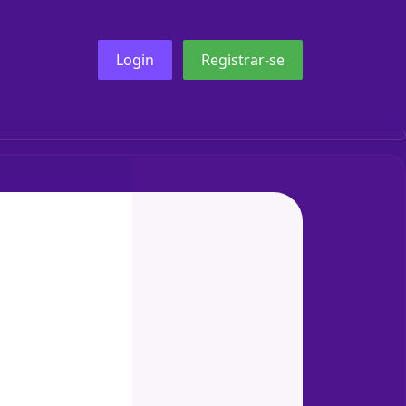
Login
Registrar-se