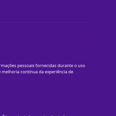
ormações pessoais fornecidas durante o uso
e melhoria contínua da experiência de