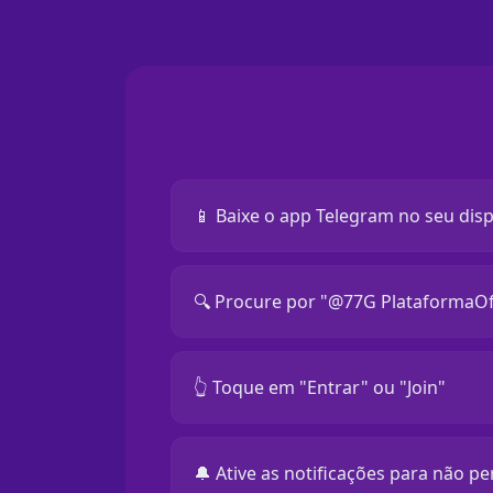
📱 Baixe o app Telegram no seu disp
🔍 Procure por "@77G PlataformaOfi
👆 Toque em "Entrar" ou "Join"
🔔 Ative as notificações para não p