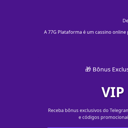
De
A 77G Plataforma é um cassino online p
🎁 Bônus Exclu
VIP
Receba bônus exclusivos do Telegra
e códigos promocionai