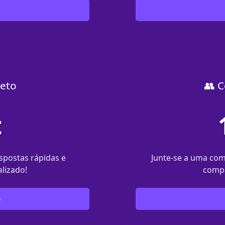
reto
👥 
t
espostas rápidas e
Junte-se a uma com
lizado!
compa
e