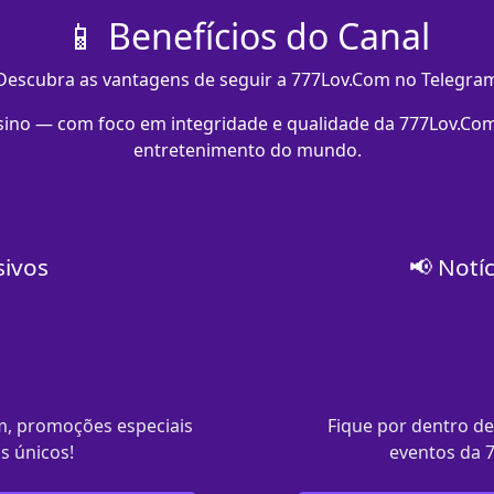
📱 Benefícios do Canal
Descubra as vantagens de seguir a 777Lov.Com no Telegra
ssino — com foco em integridade e qualidade da 777Lov.Com
entretenimento do mundo.
sivos
📢 Notí
m, promoções especiais
Fique por dentro d
s únicos!
eventos da 