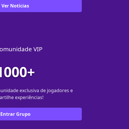
Ver Notícias
Comunidade VIP
1000+
unidade exclusiva de jogadores e
rtilhe experiências!
Entrar Grupo