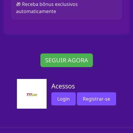
🎁 Receba bônus exclusivos
automaticamente
SEGUIR AGORA
Acessos
Login
Registrar-se