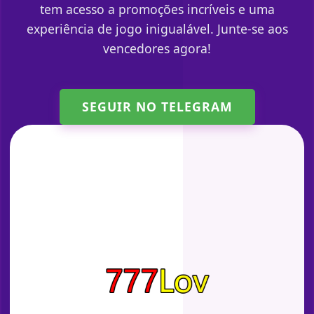
tem acesso a promoções incríveis e uma
experiência de jogo inigualável. Junte-se aos
vencedores agora!
SEGUIR NO TELEGRAM