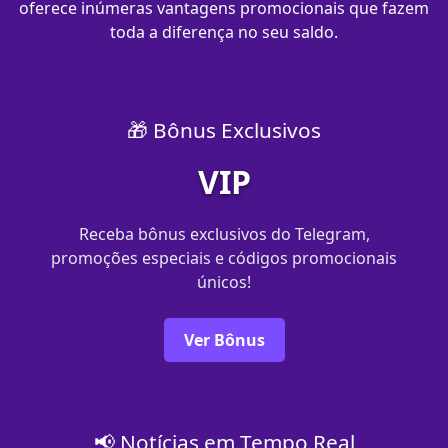
oferece inúmeras vantagens promocionais que fazem
toda a diferença no seu saldo.
🎁 Bônus Exclusivos
VIP
Receba bônus exclusivos do Telegram,
promoções especiais e códigos promocionais
únicos!
Ver Bônus
📢 Notícias em Tempo Real