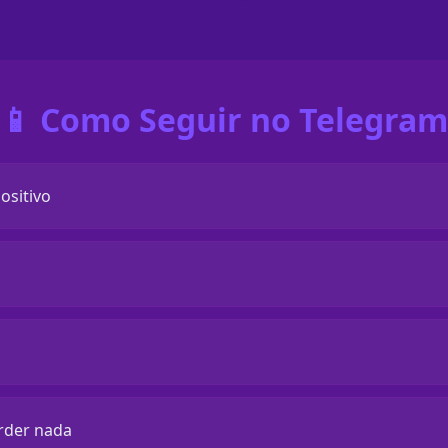
📱 Como Seguir no Telegram
ositivo
erder nada