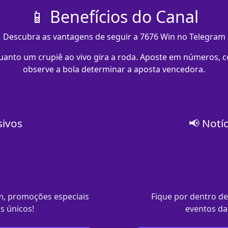
📱 Benefícios do Canal
Descubra as vantagens de seguir a 7676 Win no Telegram
uanto um crupiê ao vivo gira a roda. Aposte em números, c
observe a bola determinar a aposta vencedora.
sivos
📢 Notí
m, promoções especiais
Fique por dentro d
s únicos!
eventos da