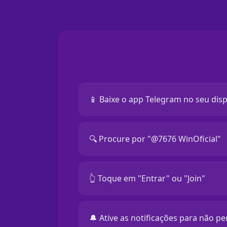
📱 Baixe o app Telegram no seu disp
🔍 Procure por "@7676 WinOficial"
👆 Toque em "Entrar" ou "Join"
🔔 Ative as notificações para não p