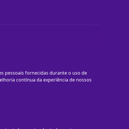
es pessoais fornecidas durante o uso de
elhoria contínua da experiência de nossos