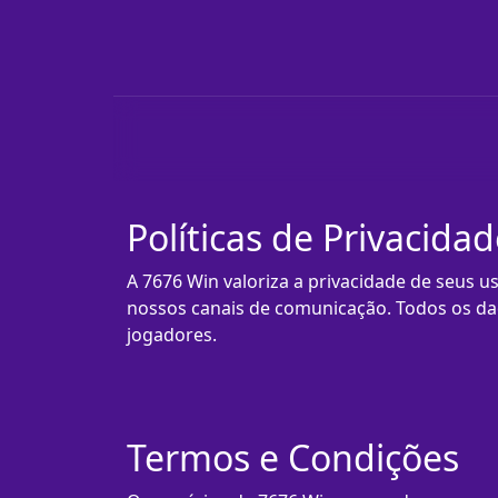
Políticas de Privacida
A 7676 Win valoriza a privacidade de seus 
nossos canais de comunicação. Todos os dad
jogadores.
Termos e Condições