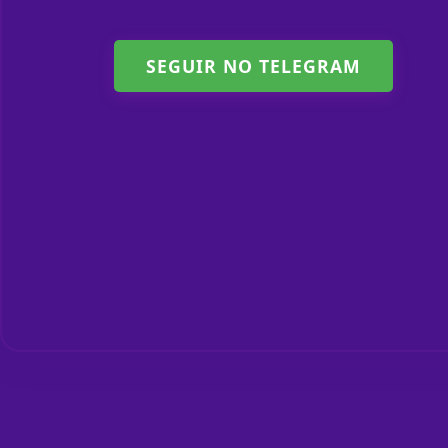
SEGUIR NO TELEGRAM