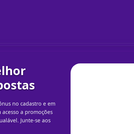
elhor
postas
ônus no cadastro e em
m acesso a promoções
ualável. Junte-se aos