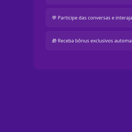
💬 Participe das conversas e interaj
🎁 Receba bônus exclusivos autom