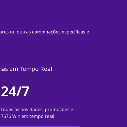
ores ou outras combinações específicas e
cias em Tempo Real
24/7
e todas as novidades, promoções e
 7676 Win em tempo real!