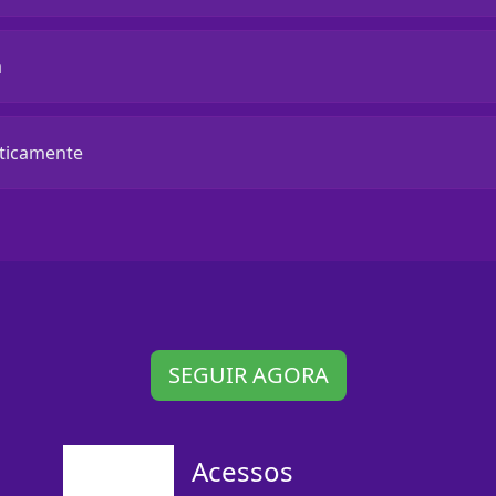
a
aticamente
SEGUIR AGORA
Acessos