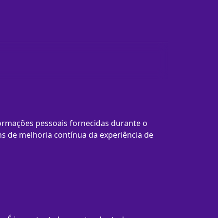
formações pessoais fornecidas durante o
ns de melhoria contínua da experiência de