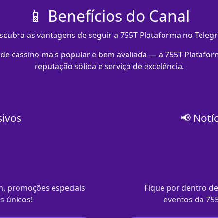
📱 Benefícios do Canal
scubra as vantagens de seguir a 755T Plataforma no Teleg
 de cassino mais popular e bem avaliada — a 755T Platafor
reputação sólida e serviço de excelência.
sivos
📢 Notí
m, promoções especiais
Fique por dentro d
s únicos!
eventos da 75