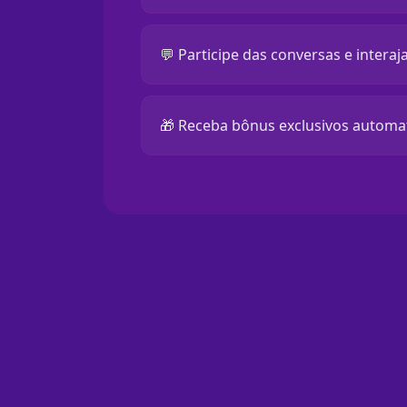
💬 Participe das conversas e interaj
🎁 Receba bônus exclusivos autom