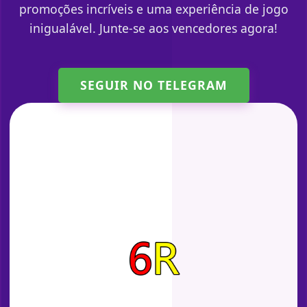
promoções incríveis e uma experiência de jogo
inigualável. Junte-se aos vencedores agora!
SEGUIR NO TELEGRAM