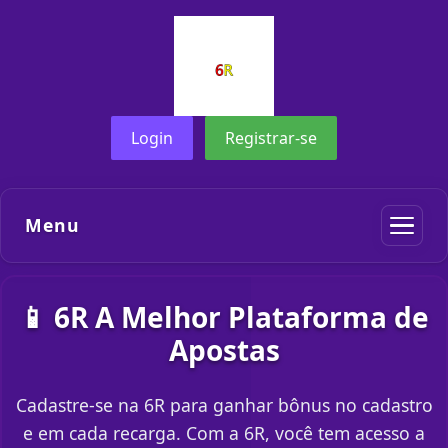
Login
Registrar-se
Menu
📱 6R A Melhor Plataforma de
Apostas
Cadastre-se na 6R para ganhar bônus no cadastro
e em cada recarga. Com a 6R, você tem acesso a