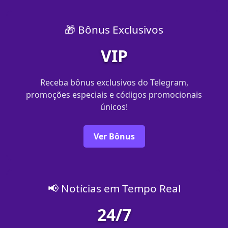
🎁 Bônus Exclusivos
VIP
Receba bônus exclusivos do Telegram,
promoções especiais e códigos promocionais
únicos!
Ver Bônus
📢 Notícias em Tempo Real
24/7