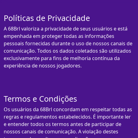
Políticas de Privacidade
A 68Brl valoriza a privacidade de seus usuários e está
empenhada em proteger todas as informações
pessoais fornecidas durante o uso de nossos canais de
comunicação. Todos os dados coletados são utilizados
exclusivamente para fins de melhoria contínua da
experiência de nossos jogadores.
Termos e Condições
Os usuários da 68Brl concordam em respeitar todas as
regras e regulamentos estabelecidos. É importante ler
e entender todos os termos antes de participar de
nossos canais de comunicação. A violação destes