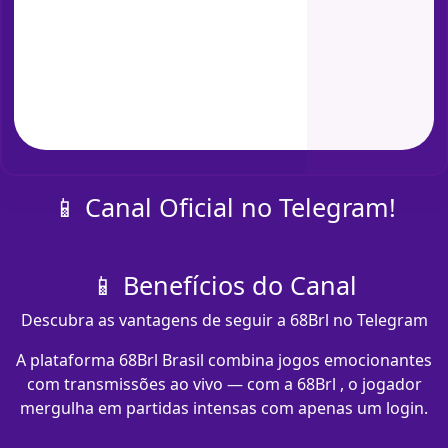
📱 Canal Oficial no Telegram!
📱 Benefícios do Canal
Descubra as vantagens de seguir a 68Brl no Telegram
A plataforma 68Brl Brasil combina jogos emocionantes
com transmissões ao vivo — com a 68Brl , o jogador
mergulha em partidas intensas com apenas um login.