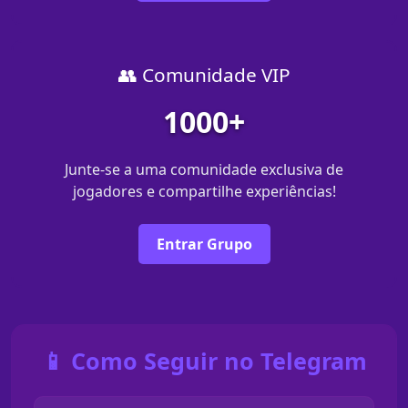
👥 Comunidade VIP
1000+
Junte-se a uma comunidade exclusiva de
jogadores e compartilhe experiências!
Entrar Grupo
📱 Como Seguir no Telegram