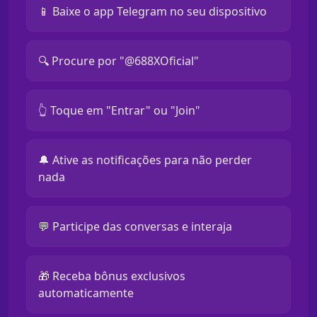
📱 Baixe o app Telegram no seu dispositivo
🔍 Procure por "@688XOficial"
👆 Toque em "Entrar" ou "Join"
🔔 Ative as notificações para não perder
nada
💬 Participe das conversas e interaja
🎁 Receba bônus exclusivos
automaticamente