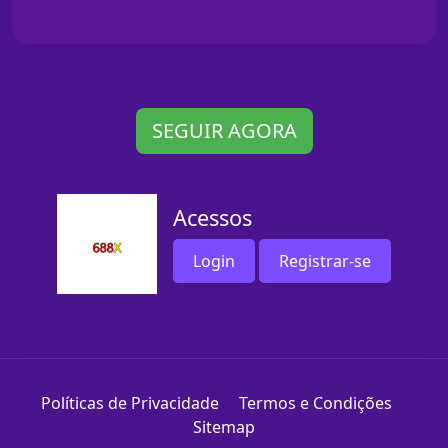
SEGUIR AGORA
Acessos
Login
Registrar-se
Políticas de Privacidade
Termos e Condições
Sitemap