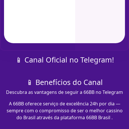
📱 Canal Oficial no Telegram!
📱 Benefícios do Canal
Descubra as vantagens de seguir a 66BB no Telegram
A 66BB oferece serviço de excelência 24h por dia —
sempre com o compromisso de ser o melhor cassino
do Brasil através da plataforma 66BB Brasil .