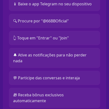
📱 Baixe o app Telegram no seu dispositivo
🔍 Procure por "@66BBOficial"
👆 Toque em "Entrar" ou "Join"
🔔 Ative as notificações para não perder
nada
💬 Participe das conversas e interaja
🎁 Receba bônus exclusivos
automaticamente