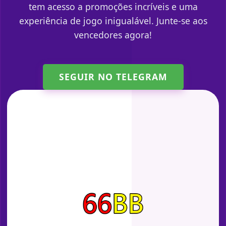
tem acesso a promoções incríveis e uma
experiência de jogo inigualável. Junte-se aos
vencedores agora!
SEGUIR NO TELEGRAM