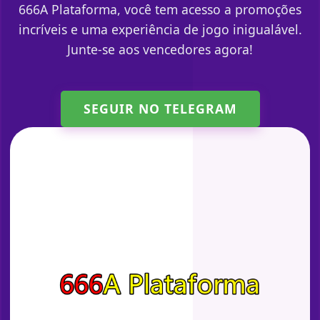
666A Plataforma, você tem acesso a promoções
incríveis e uma experiência de jogo inigualável.
Junte-se aos vencedores agora!
SEGUIR NO TELEGRAM