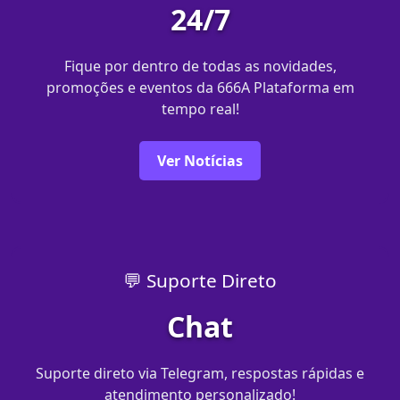
24/7
Fique por dentro de todas as novidades,
promoções e eventos da 666A Plataforma em
tempo real!
Ver Notícias
💬 Suporte Direto
Chat
Suporte direto via Telegram, respostas rápidas e
atendimento personalizado!