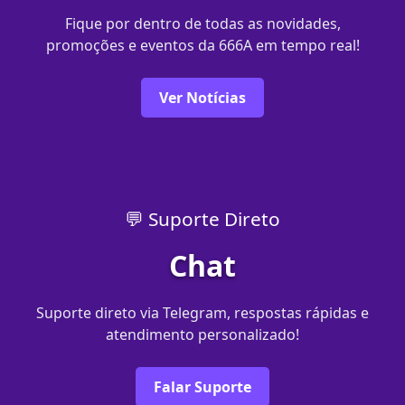
Fique por dentro de todas as novidades,
promoções e eventos da 666A em tempo real!
Ver Notícias
💬 Suporte Direto
Chat
Suporte direto via Telegram, respostas rápidas e
atendimento personalizado!
Falar Suporte