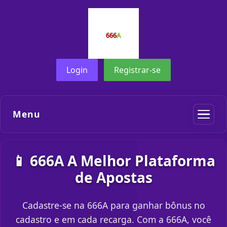
Login
Registrar-se
Menu
📱 666A A Melhor Plataforma
de Apostas
Cadastre-se na 666A para ganhar bônus no
cadastro e em cada recarga. Com a 666A, você