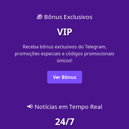
🎁 Bônus Exclusivos
VIP
Receba bônus exclusivos do Telegram,
promoções especiais e códigos promocionais
únicos!
Ver Bônus
📢 Notícias em Tempo Real
24/7