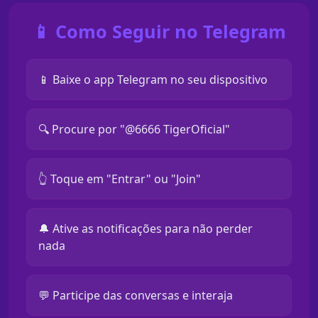
📱 Como Seguir no Telegram
📱 Baixe o app Telegram no seu dispositivo
🔍 Procure por "@6666 TigerOficial"
👆 Toque em "Entrar" ou "Join"
🔔 Ative as notificações para não perder
nada
💬 Participe das conversas e interaja