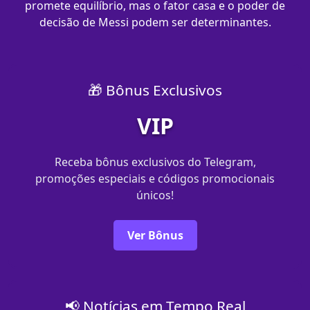
promete equilíbrio, mas o fator casa e o poder de
decisão de Messi podem ser determinantes.
🎁 Bônus Exclusivos
VIP
Receba bônus exclusivos do Telegram,
promoções especiais e códigos promocionais
únicos!
Ver Bônus
📢 Notícias em Tempo Real