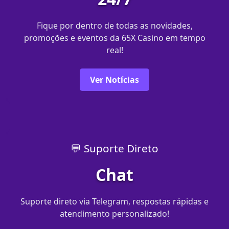
Fique por dentro de todas as novidades,
promoções e eventos da 65X Casino em tempo
real!
Ver Notícias
💬 Suporte Direto
Chat
Suporte direto via Telegram, respostas rápidas e
atendimento personalizado!