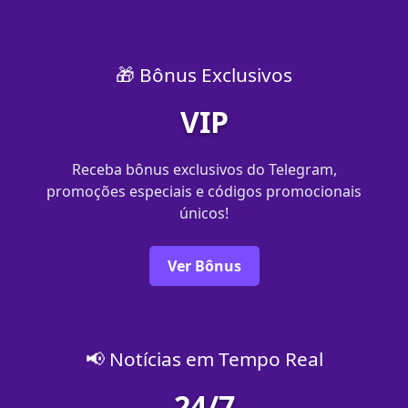
🎁 Bônus Exclusivos
VIP
Receba bônus exclusivos do Telegram,
promoções especiais e códigos promocionais
únicos!
Ver Bônus
📢 Notícias em Tempo Real
24/7