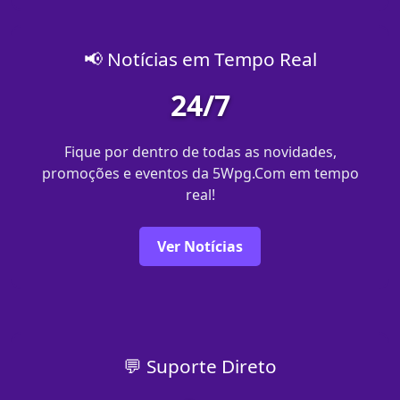
📢 Notícias em Tempo Real
24/7
Fique por dentro de todas as novidades,
promoções e eventos da 5Wpg.Com em tempo
real!
Ver Notícias
💬 Suporte Direto