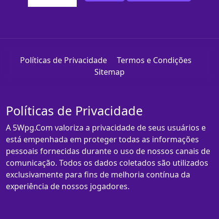
Políticas de Privacidade
Termos e Condições
Sitemap
Políticas de Privacidade
A 5Wpg.Com valoriza a privacidade de seus usuários e
está empenhada em proteger todas as informações
pessoais fornecidas durante o uso de nossos canais de
comunicação. Todos os dados coletados são utilizados
exclusivamente para fins de melhoria contínua da
experiência de nossos jogadores.