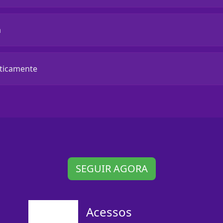
a
aticamente
SEGUIR AGORA
Acessos