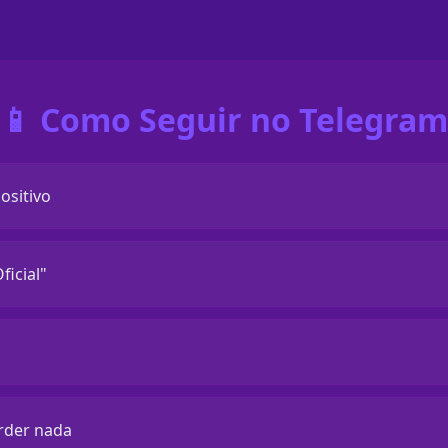
📱 Como Seguir no Telegram
ositivo
icial"
erder nada