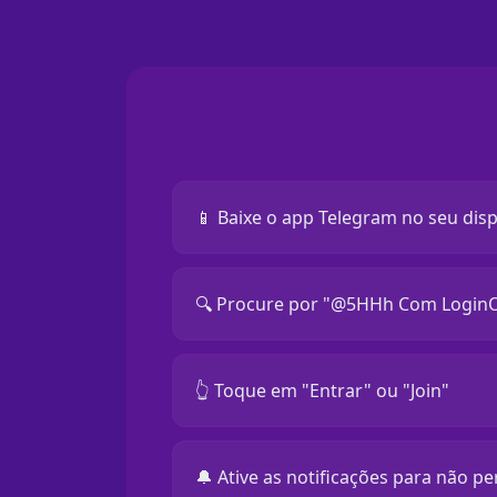
📱 Baixe o app Telegram no seu disp
🔍 Procure por "@5HHh Com LoginOf
👆 Toque em "Entrar" ou "Join"
🔔 Ative as notificações para não p