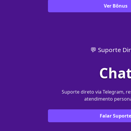
Ver Bônus
💬 Suporte Di
Cha
Suporte direto via Telegram, r
atendimento persona
Falar Suport