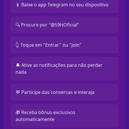
📱 Baixe o app Telegram no seu dispositivo
🔍 Procure por "@59HOficial"
👆 Toque em "Entrar" ou "Join"
🔔 Ative as notificações para não perder
nada
💬 Participe das conversas e interaja
🎁 Receba bônus exclusivos
automaticamente