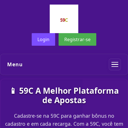
Login
Registrar-se
Menu
📱 59C A Melhor Plataforma
de Apostas
Cadastre-se na 59C para ganhar bônus no
cadastro e em cada recarga. Com a 59C, você tem