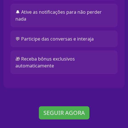
🔔 Ative as notificações para não perder
nada
💬 Participe das conversas e interaja
🎁 Receba bônus exclusivos
automaticamente
SEGUIR AGORA