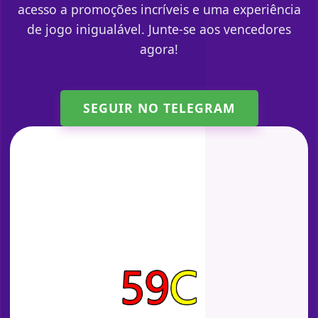
acesso a promoções incríveis e uma experiência
de jogo inigualável. Junte-se aos vencedores
agora!
SEGUIR NO TELEGRAM