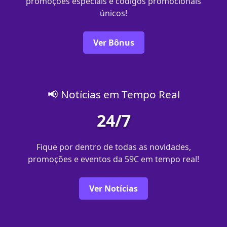
promoções especiais e códigos promocionais
únicos!
Ver Bônus
📢 Notícias em Tempo Real
24/7
Fique por dentro de todas as novidades,
promoções e eventos da 59C em tempo real!
Ver Notícias