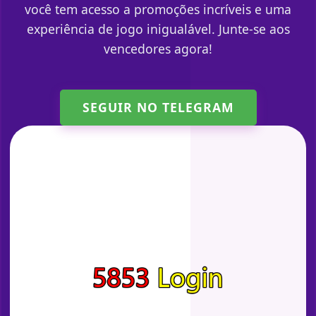
você tem acesso a promoções incríveis e uma
experiência de jogo inigualável. Junte-se aos
vencedores agora!
SEGUIR NO TELEGRAM