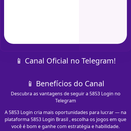
📱 Canal Oficial no Telegram!
📱 Benefícios do Canal
Descubra as vantagens de seguir a 5853 Login no
Telegram
A 5853 Login cria mais oportunidades para lucrar — na
plataforma 5853 Login Brasil , escolha os jogos em que
você é bom e ganhe com estratégia e habilidade.