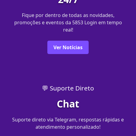
Fique por dentro de todas as novidades,
promoções e eventos da 5853 Login em tempo
real!
Ver Notícias
💬 Suporte Direto
Chat
Suporte direto via Telegram, respostas rápidas e
atendimento personalizado!