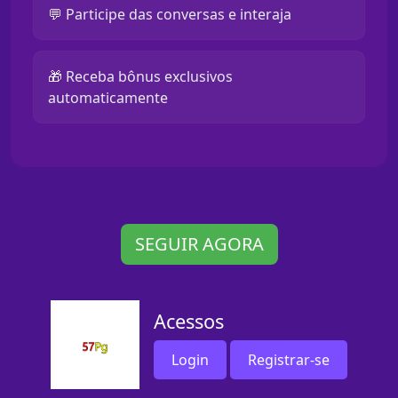
💬 Participe das conversas e interaja
🎁 Receba bônus exclusivos
automaticamente
SEGUIR AGORA
Acessos
Login
Registrar-se