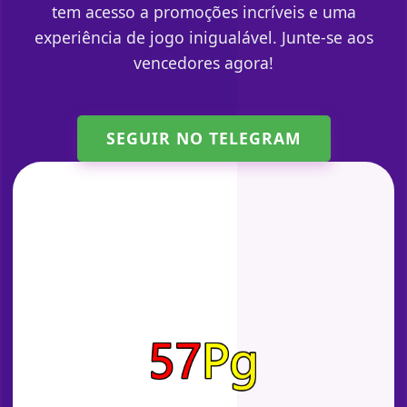
tem acesso a promoções incríveis e uma
experiência de jogo inigualável. Junte-se aos
vencedores agora!
SEGUIR NO TELEGRAM