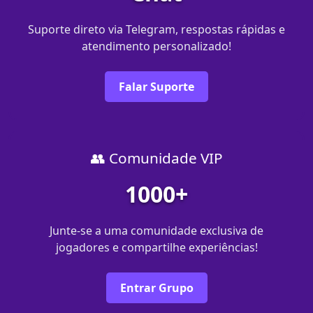
Suporte direto via Telegram, respostas rápidas e
atendimento personalizado!
Falar Suporte
👥 Comunidade VIP
1000+
Junte-se a uma comunidade exclusiva de
jogadores e compartilhe experiências!
Entrar Grupo