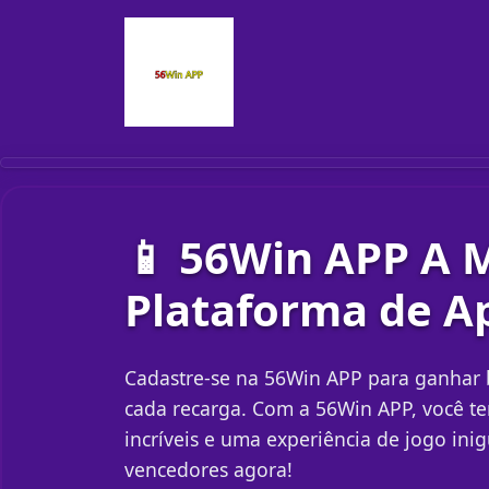
📱 56Win APP A 
Plataforma de A
Cadastre-se na 56Win APP para ganhar 
cada recarga. Com a 56Win APP, você t
incríveis e uma experiência de jogo inig
vencedores agora!