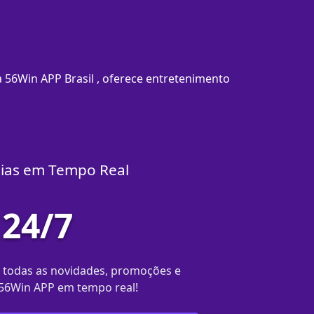
m
a 56Win APP Brasil , oferece entretenimento
cias em Tempo Real
24/7
e todas as novidades, promoções e
56Win APP em tempo real!