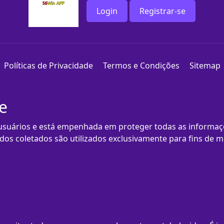
Login
Registrar-se
Políticas de Privacidade
Termos e Condições
Sitemap
de
 usuários e está empenhada em proteger todas as informaç
os coletados são utilizados exclusivamente para fins de m