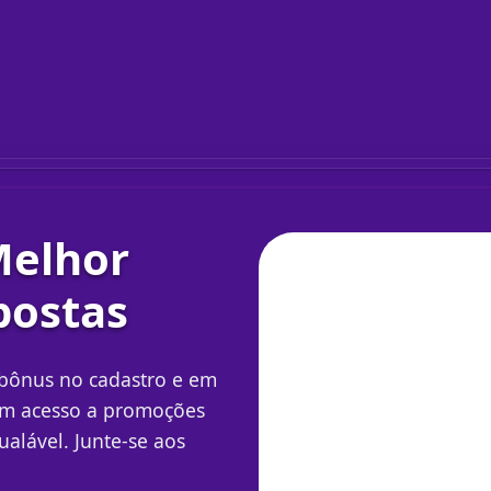
Melhor
postas
bônus no cadastro e em
em acesso a promoções
ualável. Junte-se aos