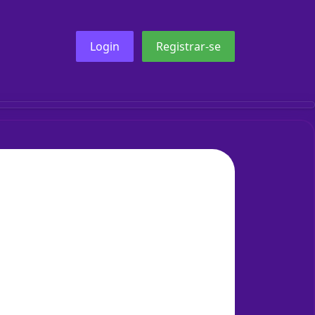
Login
Registrar-se