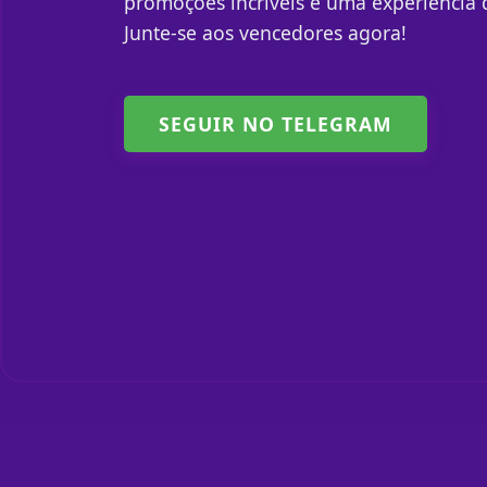
promoções incríveis e uma experiência d
Junte-se aos vencedores agora!
SEGUIR NO TELEGRAM