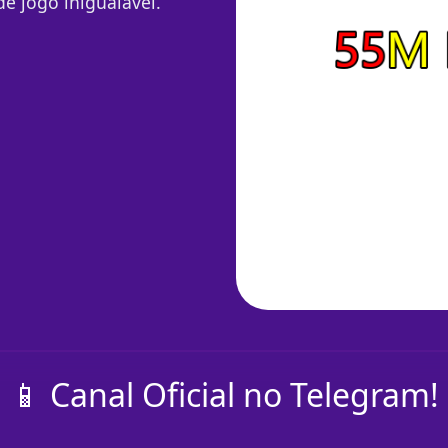
e jogo inigualável.
📱 Canal Oficial no Telegram!