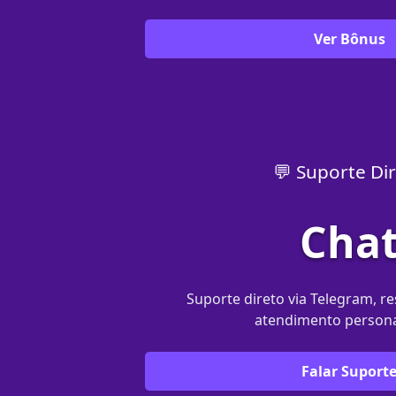
Ver Bônus
💬 Suporte Di
Cha
Suporte direto via Telegram, r
atendimento persona
Falar Suport