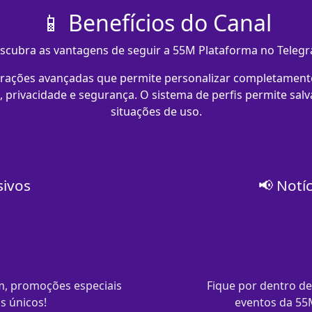
📱 Benefícios do Canal
scubra as vantagens de seguir a 55M Plataforma no Teleg
urações avançadas que permite personalizar completamente
, privacidade e segurança. O sistema de perfis permite sal
situações de uso.
sivos
📢 Notí
m, promoções especiais
Fique por dentro d
s únicos!
eventos da 55