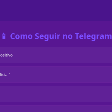
📱 Como Seguir no Telegram
ositivo
icial"