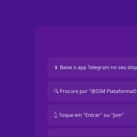
📱 Baixe o app Telegram no seu disp
🔍 Procure por "@55M PlataformaOf
👆 Toque em "Entrar" ou "Join"