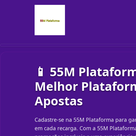
📱 55M Platafor
Melhor Platafor
Apostas
Cadastre-se na 55M Plataforma para ga
em cada recarga. Com a 55M Plataforma