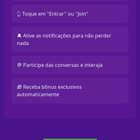
👆 Toque em "Entrar" ou "Join"
🔔 Ative as notificações para não perder
nada
💬 Participe das conversas e interaja
🎁 Receba bônus exclusivos
automaticamente