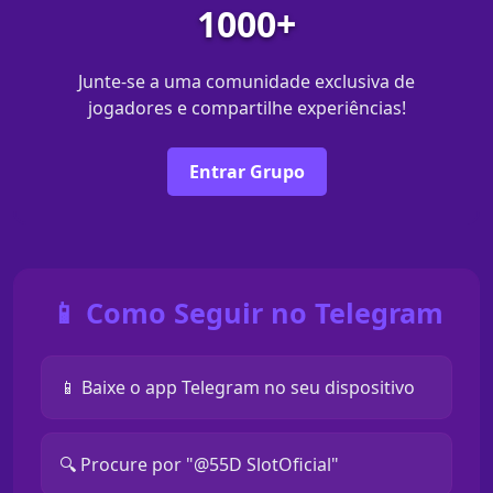
1000+
Junte-se a uma comunidade exclusiva de
jogadores e compartilhe experiências!
Entrar Grupo
📱 Como Seguir no Telegram
📱 Baixe o app Telegram no seu dispositivo
🔍 Procure por "@55D SlotOficial"