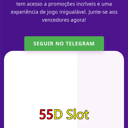
tem acesso a promoções incríveis e uma
experiência de jogo inigualável. Junte-se aos
vencedores agora!
SEGUIR NO TELEGRAM