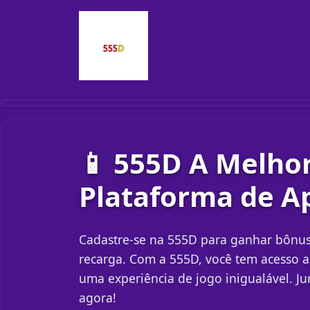
📱 555D A Melho
Plataforma de A
Cadastre-se na 555D para ganhar bônus
recarga. Com a 555D, você tem acesso a
uma experiência de jogo inigualável. J
agora!