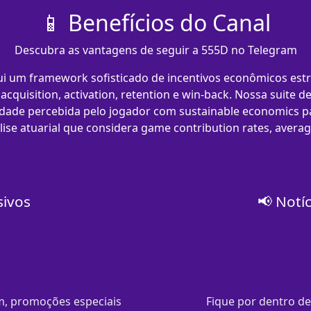
📱 Benefícios do Canal
Descubra as vantagens de seguir a 555D no Telegram
ui um framework sofisticado de incentivos econômicos est
e acquisition, activation, retention e win-back. Nossa sui
dade percebida pelo jogador com sustainable economics 
ise atuarial que considera game contribution rates, average 
sivos
📢 Notí
m, promoções especiais
Fique por dentro d