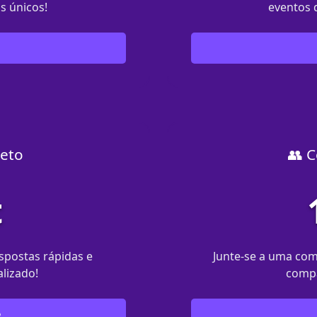
s únicos!
eventos 
reto
👥 
t
espostas rápidas e
Junte-se a uma com
lizado!
compa
e