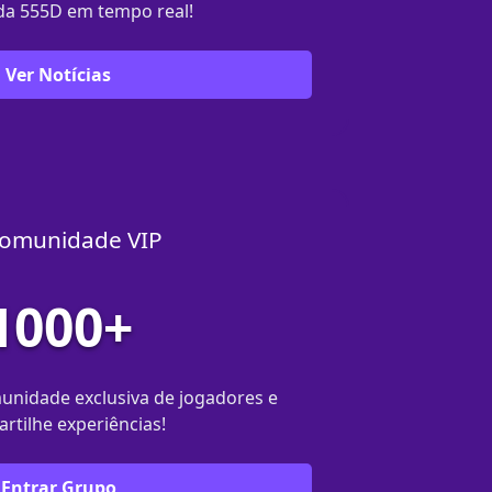
da 555D em tempo real!
Ver Notícias
Comunidade VIP
1000+
unidade exclusiva de jogadores e
rtilhe experiências!
Entrar Grupo