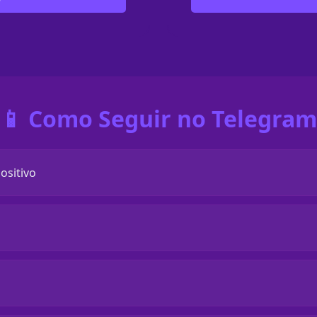
📱 Como Seguir no Telegram
ositivo