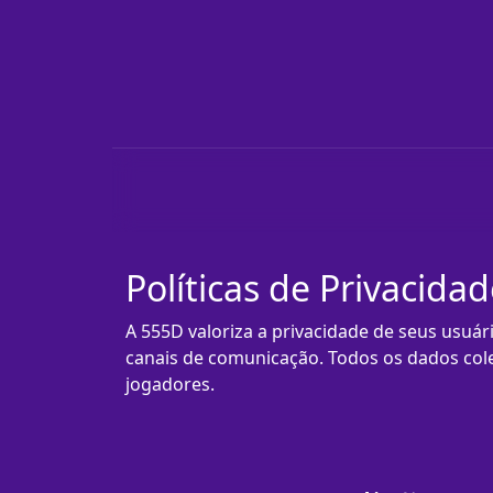
Políticas de Privacida
A 555D valoriza a privacidade de seus usuá
canais de comunicação. Todos os dados cole
jogadores.