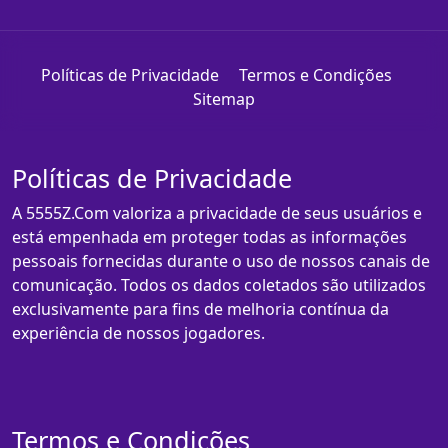
Políticas de Privacidade
Termos e Condições
Sitemap
Políticas de Privacidade
A 5555Z.Com valoriza a privacidade de seus usuários e
está empenhada em proteger todas as informações
pessoais fornecidas durante o uso de nossos canais de
comunicação. Todos os dados coletados são utilizados
exclusivamente para fins de melhoria contínua da
experiência de nossos jogadores.
Termos e Condições