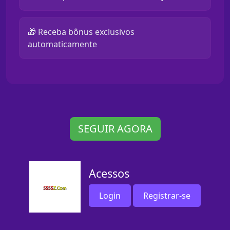
🎁 Receba bônus exclusivos
automaticamente
SEGUIR AGORA
Acessos
Login
Registrar-se