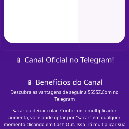
📱 Canal Oficial no Telegram!
📱 Benefícios do Canal
Descubra as vantagens de seguir a 5555Z.Com no
Telegram
Sacar ou deixar rolar: Conforme o multiplicador
aumenta, você pode optar por “sacar” em qualquer
momento clicando em Cash Out. Isso irá multiplicar sua