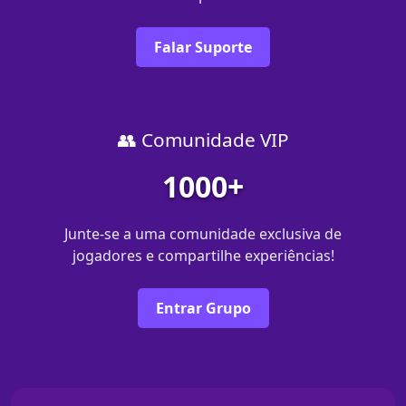
Falar Suporte
👥 Comunidade VIP
1000+
Junte-se a uma comunidade exclusiva de
jogadores e compartilhe experiências!
Entrar Grupo