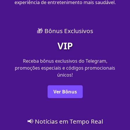
experiência de entretenimento mais saudável.
🎁 Bônus Exclusivos
VIP
Receba bônus exclusivos do Telegram,
promoções especiais e códigos promocionais
únicos!
Ver Bônus
📢 Notícias em Tempo Real