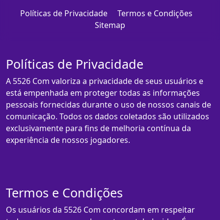
Políticas de Privacidade
Termos e Condições
Sitemap
Políticas de Privacidade
A 5526 Com valoriza a privacidade de seus usuários e
está empenhada em proteger todas as informações
pessoais fornecidas durante o uso de nossos canais de
comunicação. Todos os dados coletados são utilizados
exclusivamente para fins de melhoria contínua da
experiência de nossos jogadores.
Termos e Condições
Os usuários da 5526 Com concordam em respeitar