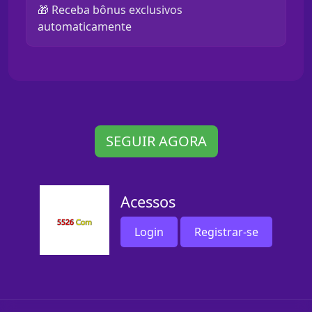
🎁 Receba bônus exclusivos
automaticamente
SEGUIR AGORA
Acessos
Login
Registrar-se