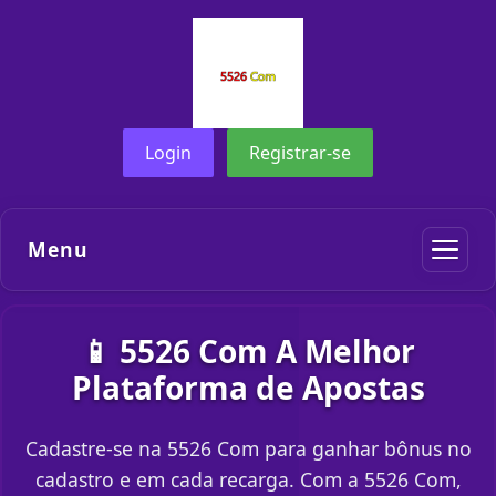
Login
Registrar-se
Menu
📱 5526 Com A Melhor
Plataforma de Apostas
Cadastre-se na 5526 Com para ganhar bônus no
cadastro e em cada recarga. Com a 5526 Com,