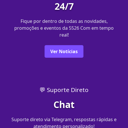
24/7
Fique por dentro de todas as novidades,
promoções e eventos da 5526 Com em tempo
real!
Ver Notícias
💬 Suporte Direto
Chat
Suporte direto via Telegram, respostas rápidas e
atendimento personalizado!