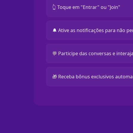
👆 Toque em "Entrar" ou "Join"
🔔 Ative as notificações para não p
💬 Participe das conversas e interaj
🎁 Receba bônus exclusivos autom