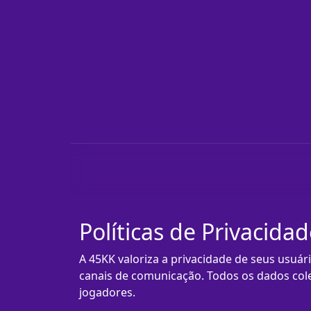
Políticas de Privacida
A 45KK valoriza a privacidade de seus usuá
canais de comunicação. Todos os dados cole
jogadores.