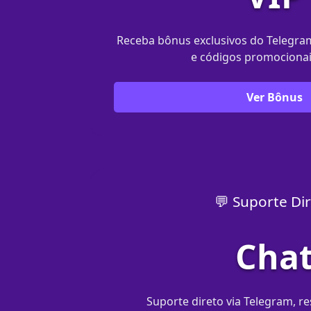
Receba bônus exclusivos do Telegra
e códigos promocionai
Ver Bônus
💬 Suporte Di
Cha
Suporte direto via Telegram, r