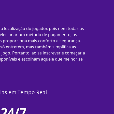
a localização do jogador, pois nem todas as
 selecionar um método de pagamento, os
s proporciona mais conforto e segurança.
 só entretém, mas também simplifica as
jogo. Portanto, ao se inscrever e começar a
sponíveis e escolham aquele que melhor se
cias em Tempo Real
24/7