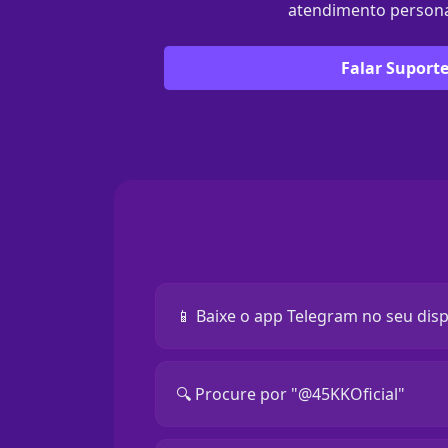
atendimento persona
Falar Suport
📱 Baixe o app Telegram no seu disp
🔍 Procure por "@45KKOficial"