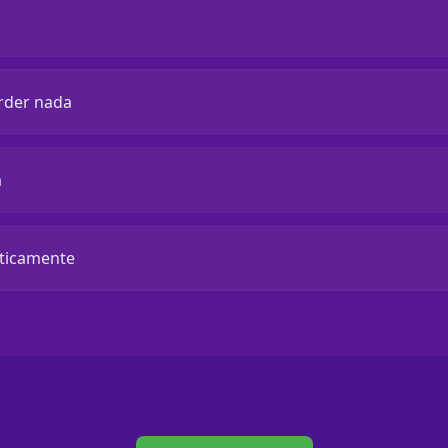
erder nada
a
aticamente