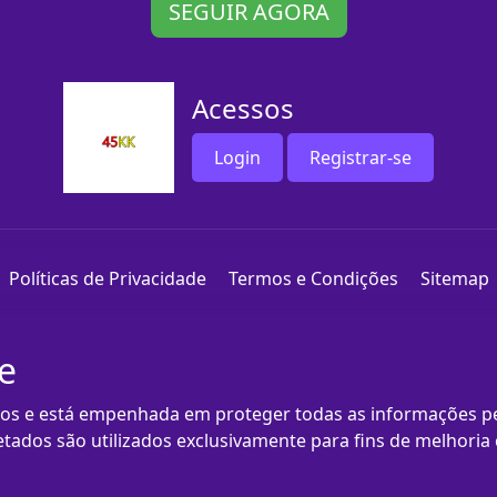
SEGUIR AGORA
Acessos
Login
Registrar-se
Políticas de Privacidade
Termos e Condições
Sitemap
de
rios e está empenhada em proteger todas as informações p
tados são utilizados exclusivamente para fins de melhoria