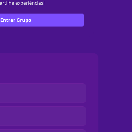
rtilhe experiências!
Entrar Grupo