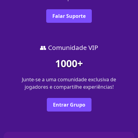
Falar Suporte
👥 Comunidade VIP
1000+
Junte-se a uma comunidade exclusiva de
jogadores e compartilhe experiências!
Entrar Grupo