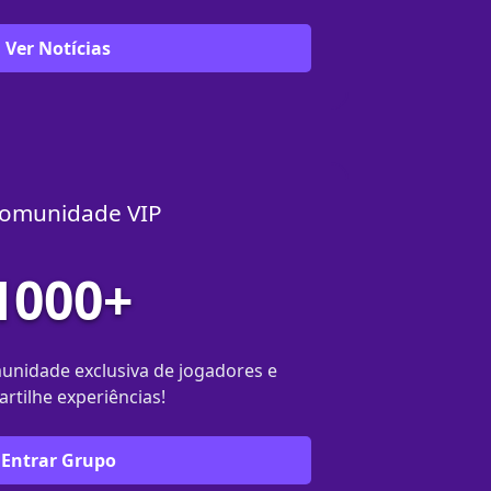
Ver Notícias
Comunidade VIP
1000+
unidade exclusiva de jogadores e
rtilhe experiências!
Entrar Grupo