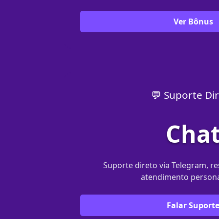
Ver Bônus
💬 Suporte Di
Cha
Suporte direto via Telegram, r
atendimento persona
Falar Suport