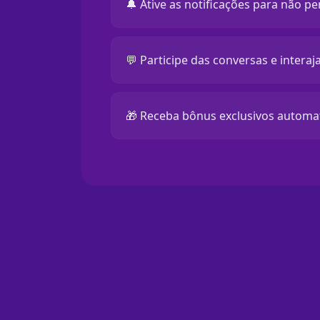
🔔 Ative as notificações para não p
💬 Participe das conversas e interaj
🎁 Receba bônus exclusivos autom