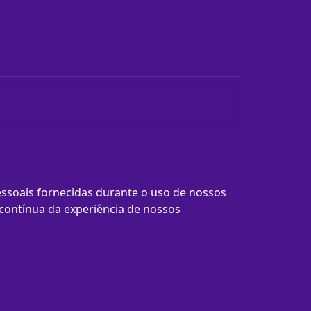
essoais fornecidas durante o uso de nossos
 contínua da experiência de nossos