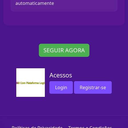
automaticamente
SEGUIR AGORA
Acessos
Login
Registrar-se