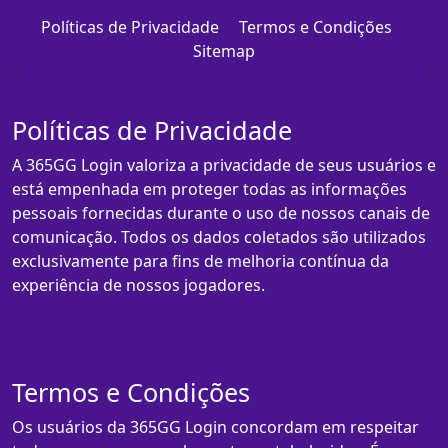
Políticas de Privacidade
Termos e Condições
Sitemap
Políticas de Privacidade
A 365GG Login valoriza a privacidade de seus usuários e
está empenhada em proteger todas as informações
pessoais fornecidas durante o uso de nossos canais de
comunicação. Todos os dados coletados são utilizados
exclusivamente para fins de melhoria contínua da
experiência de nossos jogadores.
Termos e Condições
Os usuários da 365GG Login concordam em respeitar