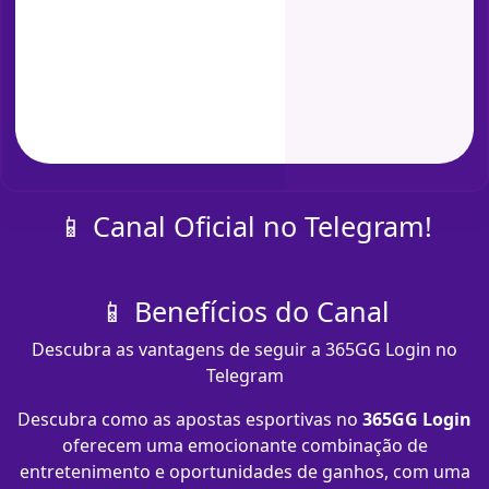
📱 Canal Oficial no Telegram!
📱 Benefícios do Canal
Descubra as vantagens de seguir a 365GG Login no
Telegram
Descubra como as apostas esportivas no
365GG Login
oferecem uma emocionante combinação de
entretenimento e oportunidades de ganhos, com uma