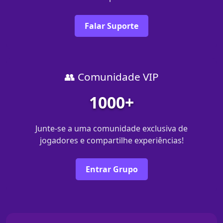
Falar Suporte
👥 Comunidade VIP
1000+
Junte-se a uma comunidade exclusiva de
jogadores e compartilhe experiências!
Entrar Grupo