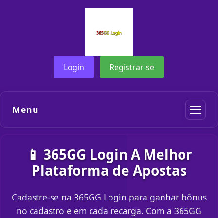
Login
Registrar-se
Menu
📱 365GG Login A Melhor
Plataforma de Apostas
Cadastre-se na 365GG Login para ganhar bônus
no cadastro e em cada recarga. Com a 365GG