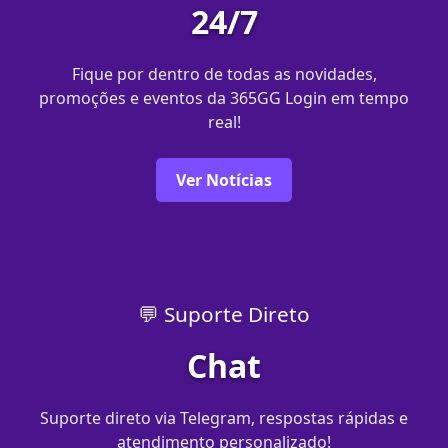
24/7
Fique por dentro de todas as novidades,
promoções e eventos da 365GG Login em tempo
real!
Ver Notícias
💬 Suporte Direto
Chat
Suporte direto via Telegram, respostas rápidas e
atendimento personalizado!