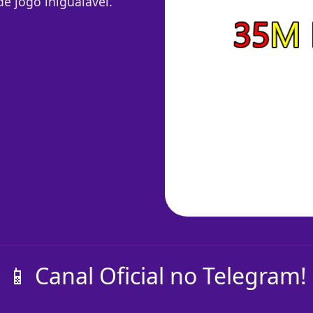
e jogo inigualável.
📱 Canal Oficial no Telegram!