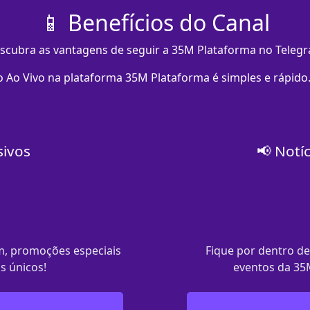
📱 Benefícios do Canal
scubra as vantagens de seguir a 35M Plataforma no Teleg
io Ao Vivo na plataforma 35M Plataforma é simples e rápido.
sivos
📢 Notí
m, promoções especiais
Fique por dentro d
s únicos!
eventos da 35