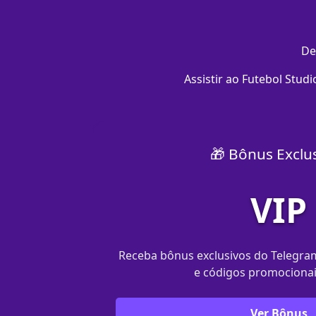
De
Assistir ao Futebol Stud
🎁 Bônus Exclu
VIP
Receba bônus exclusivos do Telegra
e códigos promocionai
Ver Bônus