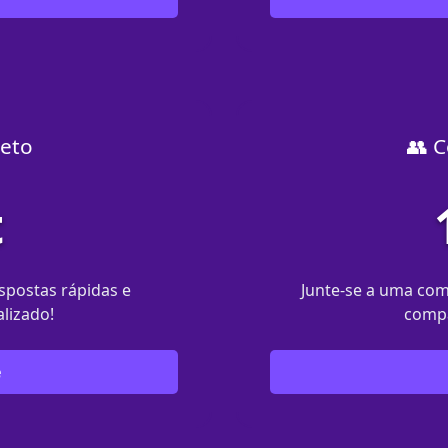
reto
👥 
t
espostas rápidas e
Junte-se a uma com
lizado!
compa
e