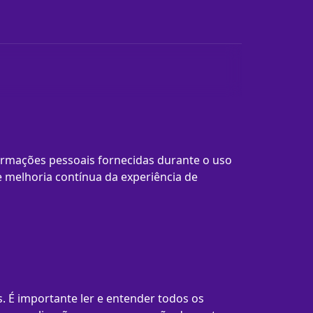
ormações pessoais fornecidas durante o uso
e melhoria contínua da experiência de
 É importante ler e entender todos os