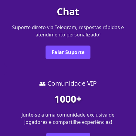
Chat
Suporte direto via Telegram, respostas rápidas e
atendimento personalizado!
Falar Suporte
👥 Comunidade VIP
1000+
Junte-se a uma comunidade exclusiva de
jogadores e compartilhe experiências!