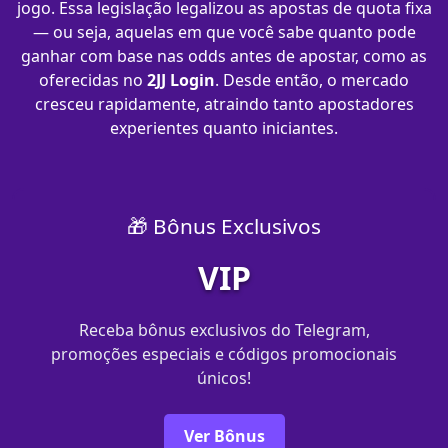
jogo. Essa legislação legalizou as apostas de quota fixa
— ou seja, aquelas em que você sabe quanto pode
ganhar com base nas odds antes de apostar, como as
oferecidas no
2JJ Login
. Desde então, o mercado
cresceu rapidamente, atraindo tanto apostadores
experientes quanto iniciantes.
🎁 Bônus Exclusivos
VIP
Receba bônus exclusivos do Telegram,
promoções especiais e códigos promocionais
únicos!
Ver Bônus