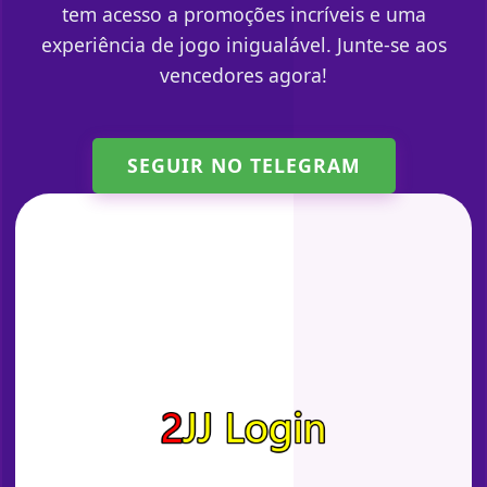
tem acesso a promoções incríveis e uma
experiência de jogo inigualável. Junte-se aos
vencedores agora!
SEGUIR NO TELEGRAM