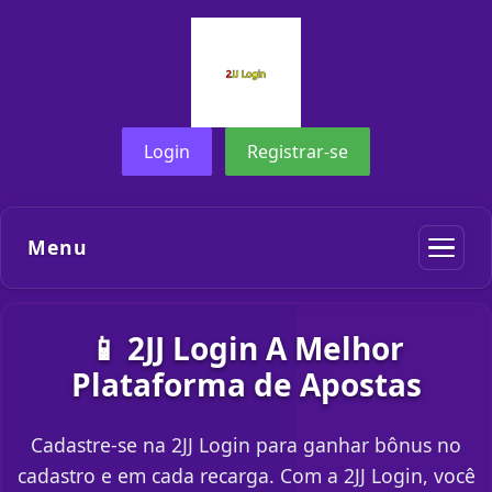
Login
Registrar-se
Menu
📱 2JJ Login A Melhor
Plataforma de Apostas
Cadastre-se na 2JJ Login para ganhar bônus no
cadastro e em cada recarga. Com a 2JJ Login, você