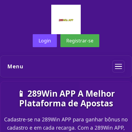
Login
Registrar-se
Menu
📱 289Win APP A Melhor
Plataforma de Apostas
Cadastre-se na 289Win APP para ganhar bônus no
cadastro e em cada recarga. Com a 289Win APP,