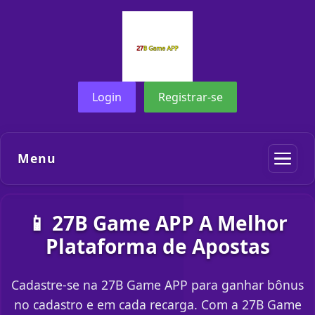
Login
Registrar-se
Menu
📱 27B Game APP A Melhor
Plataforma de Apostas
Cadastre-se na 27B Game APP para ganhar bônus
no cadastro e em cada recarga. Com a 27B Game