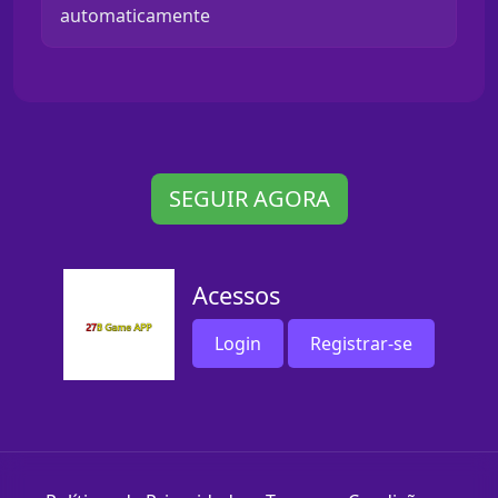
automaticamente
SEGUIR AGORA
Acessos
Login
Registrar-se