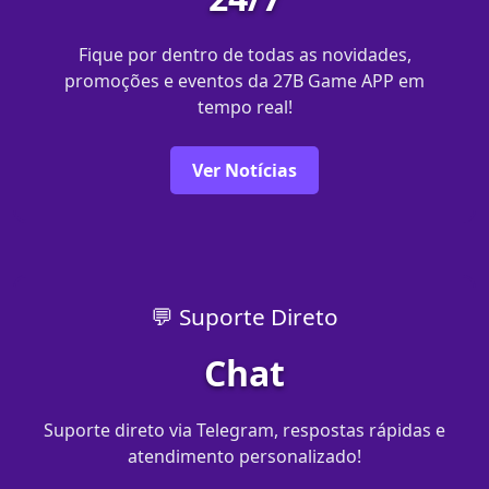
Fique por dentro de todas as novidades,
promoções e eventos da 27B Game APP em
tempo real!
Ver Notícias
💬 Suporte Direto
Chat
Suporte direto via Telegram, respostas rápidas e
atendimento personalizado!