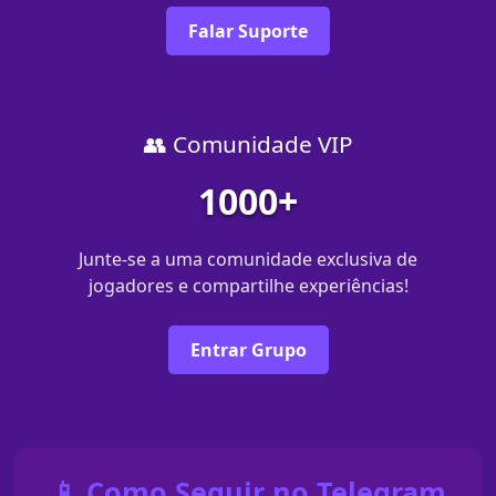
Falar Suporte
👥 Comunidade VIP
1000+
Junte-se a uma comunidade exclusiva de
jogadores e compartilhe experiências!
Entrar Grupo
📱 Como Seguir no Telegram