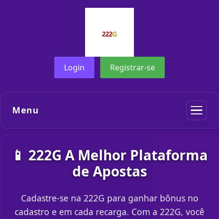
Login
Registrar-se
Menu
📱 222G A Melhor Plataforma
de Apostas
Cadastre-se na 222G para ganhar bônus no
cadastro e em cada recarga. Com a 222G, você