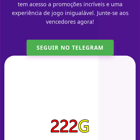
tem acesso a promoções incríveis e uma
experiência de jogo inigualável. Junte-se aos
vencedores agora!
SEGUIR NO TELEGRAM