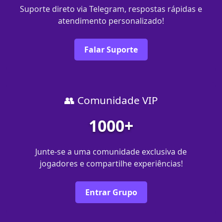
Suporte direto via Telegram, respostas rápidas e
atendimento personalizado!
Falar Suporte
👥 Comunidade VIP
1000+
Junte-se a uma comunidade exclusiva de
jogadores e compartilhe experiências!
Entrar Grupo