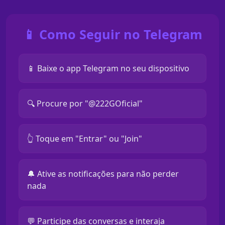
📱 Como Seguir no Telegram
📱 Baixe o app Telegram no seu dispositivo
🔍 Procure por "@222GOficial"
👆 Toque em "Entrar" ou "Join"
🔔 Ative as notificações para não perder
nada
💬 Participe das conversas e interaja