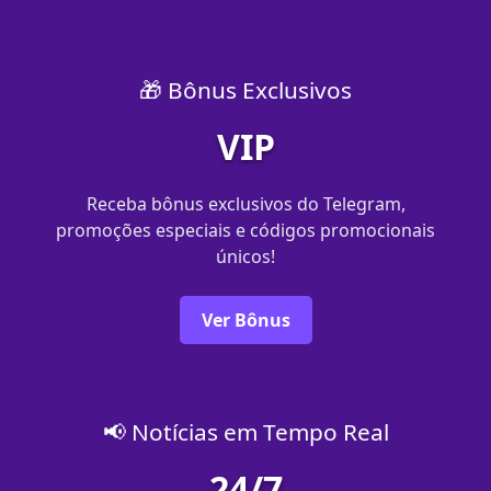
🎁 Bônus Exclusivos
VIP
Receba bônus exclusivos do Telegram,
promoções especiais e códigos promocionais
únicos!
Ver Bônus
📢 Notícias em Tempo Real
24/7