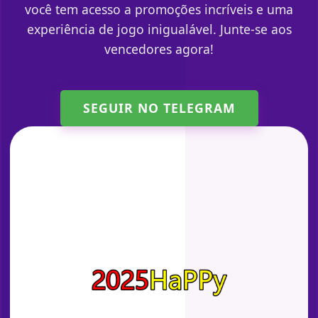
você tem acesso a promoções incríveis e uma
experiência de jogo inigualável. Junte-se aos
vencedores agora!
SEGUIR NO TELEGRAM