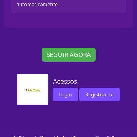
automaticamente
SEGUIR AGORA
Acessos
Login
Registrar-se