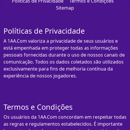
Políticas de Privacidade
Termos e Condições
Sitemap
Políticas de Privacidade
A 1AA.Com valoriza a privacidade de seus usuários e
está empenhada em proteger todas as informações
pessoais fornecidas durante o uso de nossos canais de
comunicação. Todos os dados coletados são utilizados
exclusivamente para fins de melhoria contínua da
experiência de nossos jogadores.
Termos e Condições
Os usuários da 1AA.Com concordam em respeitar todas
as regras e regulamentos estabelecidos. É importante