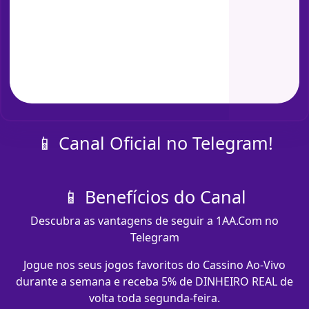
📱 Canal Oficial no Telegram!
📱 Benefícios do Canal
Descubra as vantagens de seguir a 1AA.Com no
Telegram
Jogue nos seus jogos favoritos do Cassino Ao-Vivo
durante a semana e receba 5% de DINHEIRO REAL de
volta toda segunda-feira.