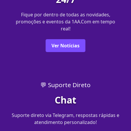
Fique por dentro de todas as novidades,
promoções e eventos da 1AA.Com em tempo
real!
Ver Notícias
💬 Suporte Direto
Chat
Suporte direto via Telegram, respostas rápidas e
atendimento personalizado!