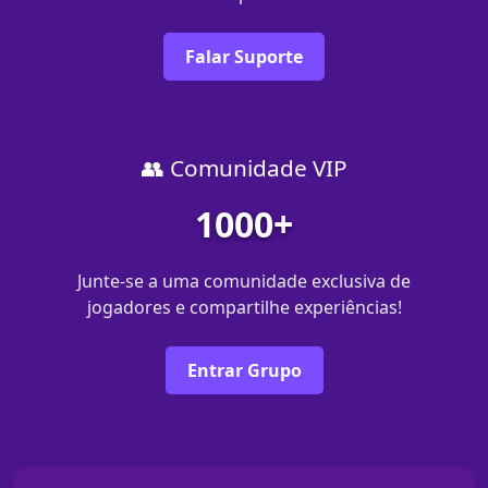
Falar Suporte
👥 Comunidade VIP
1000+
Junte-se a uma comunidade exclusiva de
jogadores e compartilhe experiências!
Entrar Grupo