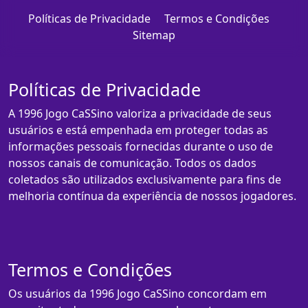
Políticas de Privacidade
Termos e Condições
Sitemap
Políticas de Privacidade
A 1996 Jogo CaSSino valoriza a privacidade de seus
usuários e está empenhada em proteger todas as
informações pessoais fornecidas durante o uso de
nossos canais de comunicação. Todos os dados
coletados são utilizados exclusivamente para fins de
melhoria contínua da experiência de nossos jogadores.
Termos e Condições
Os usuários da 1996 Jogo CaSSino concordam em