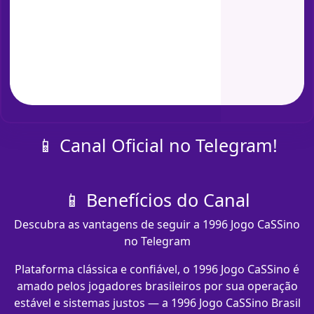
📱 Canal Oficial no Telegram!
📱 Benefícios do Canal
Descubra as vantagens de seguir a 1996 Jogo CaSSino
no Telegram
Plataforma clássica e confiável, o 1996 Jogo CaSSino é
amado pelos jogadores brasileiros por sua operação
estável e sistemas justos — a 1996 Jogo CaSSino Brasil