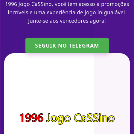
1996 Jogo CaSSino, você tem acesso a promoções
incríveis e uma experiência de jogo inigualável.
Junte-se aos vencedores agora!
SEGUIR NO TELEGRAM