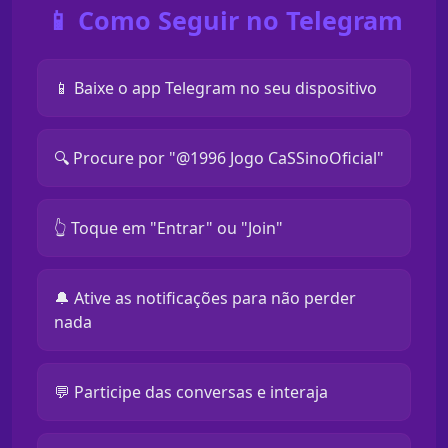
📱 Como Seguir no Telegram
📱 Baixe o app Telegram no seu dispositivo
🔍 Procure por "@1996 Jogo CaSSinoOficial"
👆 Toque em "Entrar" ou "Join"
🔔 Ative as notificações para não perder
nada
💬 Participe das conversas e interaja