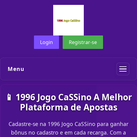
Login
Registrar-se
Menu
📱 1996 Jogo CaSSino A Melhor
Plataforma de Apostas
Cadastre-se na 1996 Jogo CaSSino para ganhar
bônus no cadastro e em cada recarga. Com a