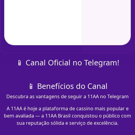
📱 Canal Oficial no Telegram!
📱 Benefícios do Canal
Descubra as vantagens de seguir a 11AA no Telegram
A 11AA é hoje a plataforma de cassino mais popular e
bem avaliada — a 11AA Brasil conquistou o público com
sua reputação sólida e serviço de excelência.