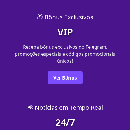
🎁 Bônus Exclusivos
VIP
Receba bônus exclusivos do Telegram,
promoções especiais e códigos promocionais
únicos!
Ver Bônus
📢 Notícias em Tempo Real
24/7