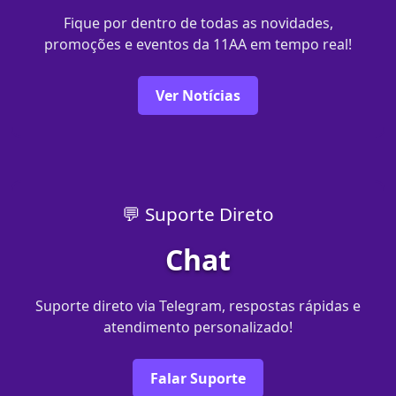
Fique por dentro de todas as novidades,
promoções e eventos da 11AA em tempo real!
Ver Notícias
💬 Suporte Direto
Chat
Suporte direto via Telegram, respostas rápidas e
atendimento personalizado!
Falar Suporte